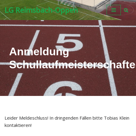
LG Reimsbach-Oppen
Zum
Inhalt
springen
Anmeldung
Schullaufmeisterschaft
Leider Meldeschluss! In dringenden Fällen bitte Tobias Klein
kontaktieren!