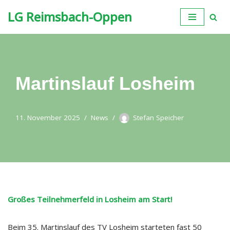
LG Reimsbach-Oppen
Zum
Inhalt
springen
Martinslauf Losheim
11. November 2025
News
Stefan Speicher
Großes Teilnehmerfeld in Losheim am Start!
Beim 35. Martinslauf des TV Losheim starteten fast 50